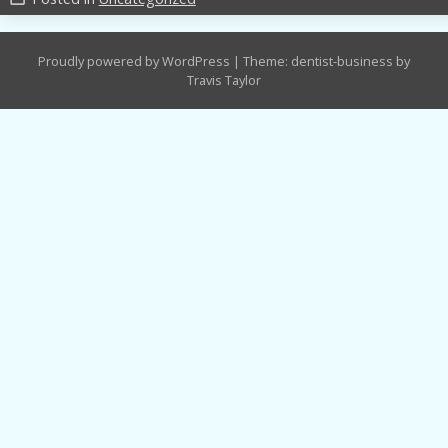
Proudly powered by WordPress
|
Theme: dentist-business by
Travis Taylor