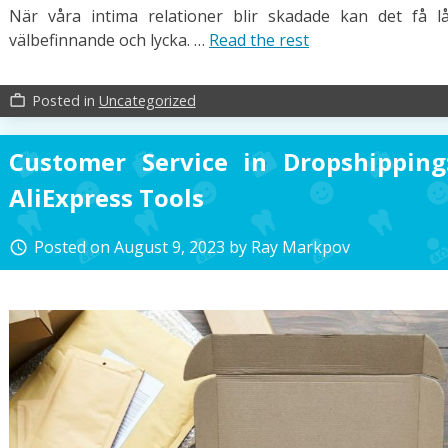
När våra intima relationer blir skadade kan det få l
välbefinnande och lycka. …
Read the rest
Posted in
Uncategorized
work_outline
Customer Service in Dropshipping
AliExpress Tools
Posted on
August 9, 2023
by
Ray Markpov
access_time