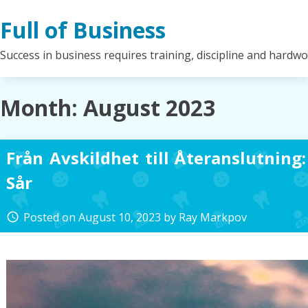
Skip
Full of Business
to
content
Success in business requires training, discipline and hardw
Month:
August 2023
Från Avskildhet till Återanslutning
Sår
Posted on
August 10, 2023
by
Ray Markpov
access_time