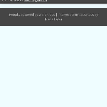
Proudly powered by WordPress
|
Theme: dentist-business by
Travis Taylor