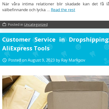
När våra intima relationer blir skadade kan det få l
välbefinnande och lycka. …
Read the rest
Posted in
Uncategorized
work_outline
Customer Service in Dropshipping
AliExpress Tools
Posted on
August 9, 2023
by
Ray Markpov
access_time