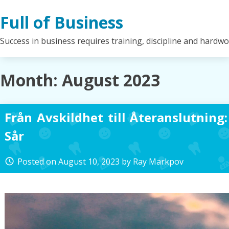
Skip
Full of Business
to
content
Success in business requires training, discipline and hardw
Month:
August 2023
Från Avskildhet till Återanslutning
Sår
Posted on
August 10, 2023
by
Ray Markpov
access_time